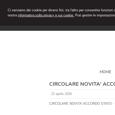
Ci serviamo dei cookie per diversi fini, tra l'altro per consentire funzioni
nostra
informativa sulla privacy e sui cookie.
Può gestire le impostazioni
HOME
CIRCOLARE NOVITA' ACC
23 aprile 2026
CIRCOLARE NOVITA' ACCORDO STATO - 