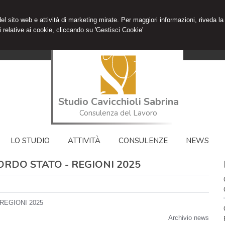
 del sito web e attività di marketing mirate. Per maggiori informazioni, riveda la
 relative ai cookie, cliccando su 'Gestisci Cookie'
Studio Cavicchioli Sabrina
Consulenza del Lavoro
LO STUDIO
ATTIVITÀ
CONSULENZE
NEWS
ORDO STATO - REGIONI 2025
REGIONI 2025
Archivio news