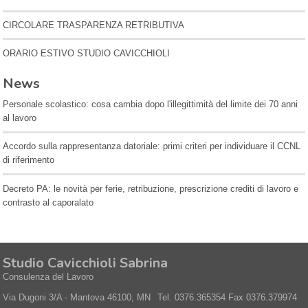
CIRCOLARE TRASPARENZA RETRIBUTIVA
ORARIO ESTIVO STUDIO CAVICCHIOLI
News
Personale scolastico: cosa cambia dopo l'illegittimità del limite dei 70 anni
al lavoro
Accordo sulla rappresentanza datoriale: primi criteri per individuare il CCNL
di riferimento
Decreto PA: le novità per ferie, retribuzione, prescrizione crediti di lavoro e
contrasto al caporalato
Studio Cavicchioli Sabrina
Consulenza del Lavoro
Via Dugoni 3/A -
Mantova
46100
,
MN
Tel.
0376.365354
Fax
0376.379974